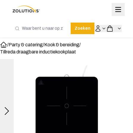
Zoeken
/
Party & catering
/
Kook & bereiding
/
Home
Tillreda draagbare inductiekookplaat