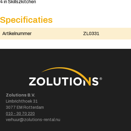
4 in Skillszkitchen
Specificaties
Artikelnummer
ZL0331
Zolutions B.V.
Limbrichthoek 31
3077 EM Rotterdam
010 - 30 70 220
verhuur@zolutions-rental.nu