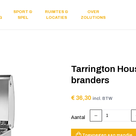
&
SPORT &
RUIMTES &
OVER
Licht &
G
SPEL
LOCATIES
ZOLUTIONS
geluid
Tarrington Hou
branders
€ 36,30
incl. BTW
Aantal
Toevoegen aan mandje