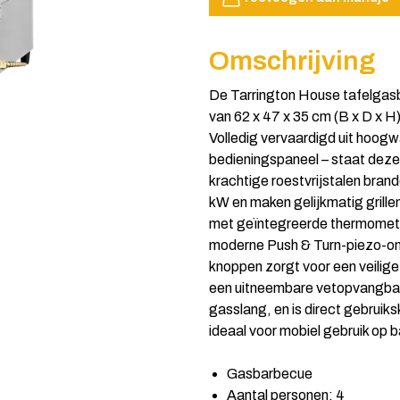
Omschrijving
De Tarrington House tafelgas
van 62 x 47 x 35 cm (B x D x H)
Volledig vervaardigd uit hoogwaa
bedieningspaneel – staat deze
krachtige roestvrijstalen bran
kW en maken gelijkmatig grille
met geïntegreerde thermometer
moderne Push & Turn-piezo-on
knoppen zorgt voor een veilige
een uitneembare vetopvangbak
gasslang, en is direct gebruik
ideaal voor mobiel gebruik op 
Gasbarbecue
Aantal personen: 4