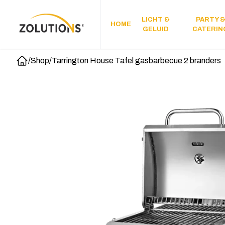
LICHT &
PARTY 
HOME
GELUID
CATERIN
/
Shop
/
Tarrington House Tafel gasbarbecue 2 branders
Home