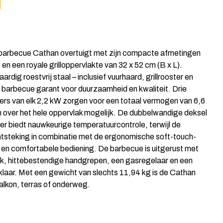
barbecue Cathan overtuigt met zijn compacte afmetingen
 en een royale grilloppervlakte van 32 x 52 cm (B x L).
rdig roestvrij staal – inclusief vuurhaard, grillrooster en
 barbecue garant voor duurzaamheid en kwaliteit. Drie
ders van elk 2,2 kW zorgen voor een totaal vermogen van 6,6
n over het hele oppervlak mogelijk. De dubbelwandige deksel
 biedt nauwkeurige temperatuurcontrole, terwijl de
tsteking in combinatie met de ergonomische soft-touch-
 en comfortabele bediening. De barbecue is uitgerust met
, hittebestendige handgrepen, een gasregelaar en een
sklaar. Met een gewicht van slechts 11,94 kg is de Cathan
balkon, terras of onderweg.