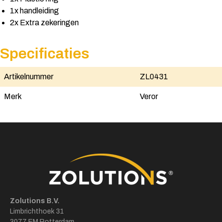
1x handleiding
2x Extra zekeringen
Specificaties
Artikelnummer
ZL0431
Merk
Veror
Zolutions B.V.
Limbrichthoek 31
3077 EM Rotterdam