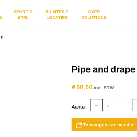
&
SPORT &
RUIMTES &
OVER
Licht &
G
SPEL
LOCATIES
ZOLUTIONS
geluid
3m
Pipe and drape
€ 60,50
incl. BTW
Aantal
Toevoegen aan mandje