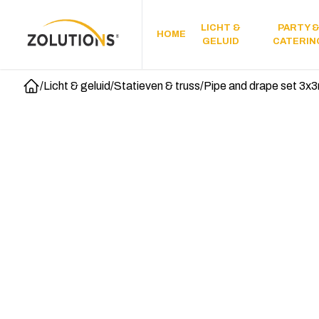
LICHT &
PARTY 
HOME
GELUID
CATERIN
/
Licht & geluid
/
Statieven & truss
/
Pipe and drape set 3x
Home