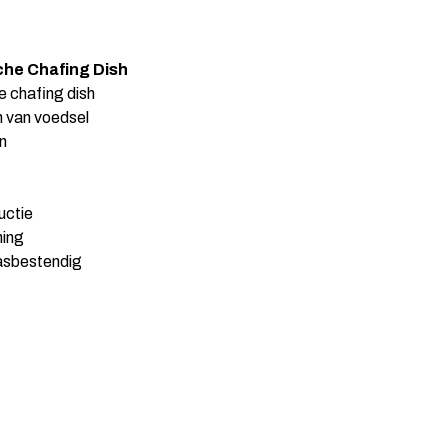
che Chafing Dish
e chafing dish
 van voedsel
en
uctie
ning
asbestendig