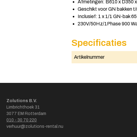
Afmetingen: B610 x D350 
Geschikt voor GN bakken t
Inclusief: 1 x 1/1 GN-bak 6
230V/50Hz/1Phase 900 Wa
Specificaties
Artikelnummer
Zolutions B.V.
Limbrichthoek 31
3077 EM Rotterdam
010 - 30 70 220
verhuur@zolutions-rental.nu