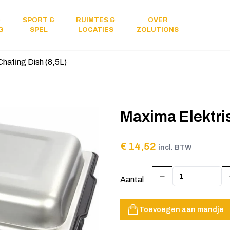
&
SPORT &
RUIMTES &
OVER
Licht &
G
SPEL
LOCATIES
ZOLUTIONS
geluid
hafing Dish (8,5L)
Maxima Elektri
€ 14,52
incl. BTW
Aantal
Toevoegen aan mandje