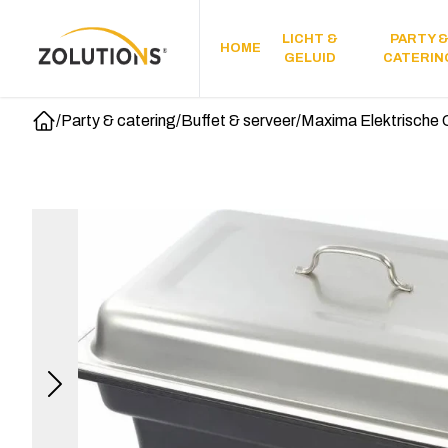
LICHT &
PARTY 
HOME
GELUID
CATERIN
/
Party & catering
/
Buffet & serveer
/
Maxima Elektrische C
Home