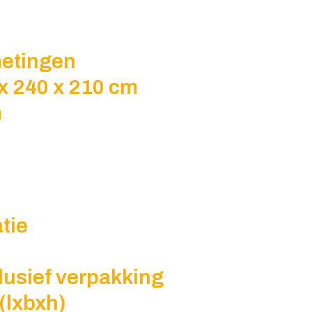
metingen
x 240 x 210 cm
m
tie
lusief verpakking
 (lxbxh)