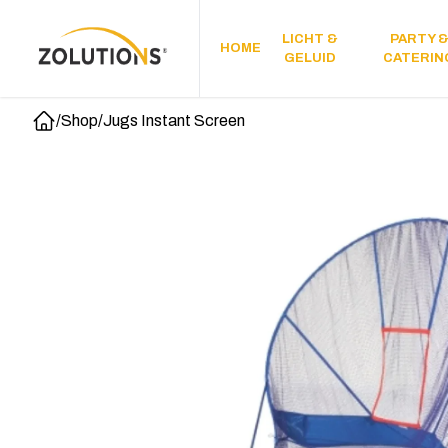
LICHT &
PARTY 
HOME
GELUID
CATERIN
/
Shop
/
Jugs Instant Screen
Home