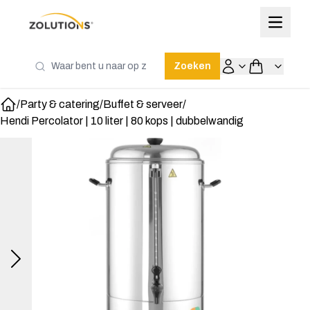
Zoeken
/
Party & catering
/
Buffet & serveer
/
Home
Hendi Percolator | 10 liter | 80 kops | dubbelwandig