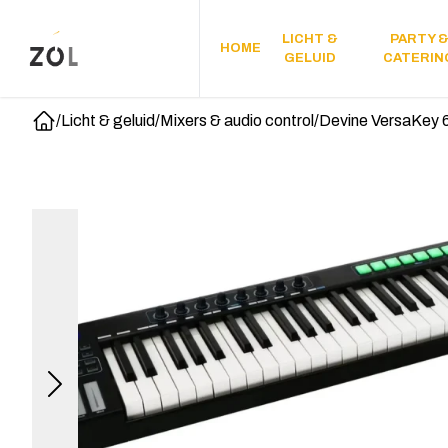
LICHT &
PARTY 
HOME
GELUID
CATERIN
/
Licht & geluid
/
Mixers & audio control
/
Devine VersaKey 
Home