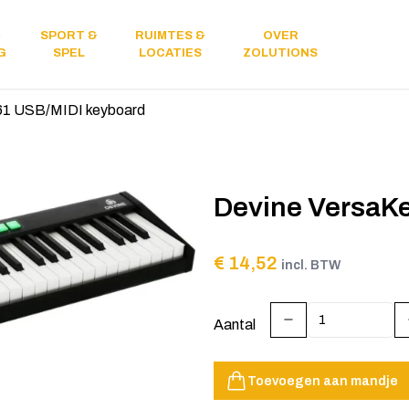
&
SPORT &
RUIMTES &
OVER
Licht &
G
SPEL
LOCATIES
ZOLUTIONS
geluid
61 USB/MIDI keyboard
Devine VersaKe
€ 14,52
incl. BTW
Aantal
Toevoegen aan mandje