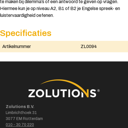
te maken bij dilemma’s of een antwoord te geven op vragen.
Hiermee kun je op niveau A2, B1 of B2 je Engelse spreek- en
luistervaardigheid oefenen.
Specificaties
Artikelnummer
ZL0094
Zolutions B.V.
Limbrichthoek 31
3077 EM Rotterdam
010 - 30 70 220